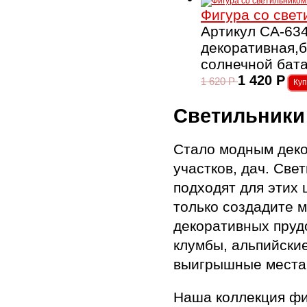
Фигура со свет
Артикул CA-634
декоративная,
солнечной бата
1 420
Р
1 620
Р
Светильники
Стало модным деко
участков, дач. Св
подходят для этих
только создадите м
декоративных прудо
клумбы, альпийски
выигрышные места 
Наша коллекция фи