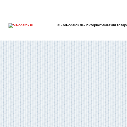
© «VIPodarok.ru» Интернет-магазин това