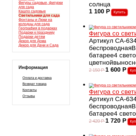
Фигуры садовые, фигурки
солнца
для сада
1 100
Р
Кашпо садовые
Светильники для сада
Фонтаны и Люки на
колодцы для сада
География в подарках
Фигура со свет
Подарки к празднику
Подарки детям
Артикул CA-634
Декор для Дома
Декор для Дачи и Сада
беспроводнаяВ
батарее4 свет
цветнойвыносн
Информация
1 600
Р
2 150
Р
Оплата и доставка
Возврат товара
Контакты
Фигура со свет
Отзывы
Артикул CA-634
беспроводнаяВ
батарее4 свет
1 720
Р
2 420
Р