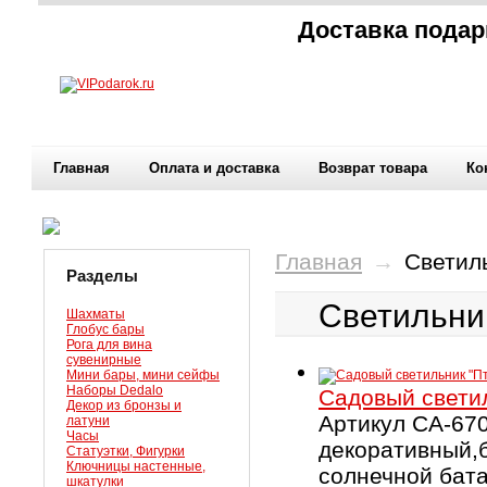
Доставка подар
Главная
Оплата и доставка
Возврат товара
Ко
Главная
→
Светил
Разделы
Светильни
Шахматы
Глобус бары
Рога для вина
сувенирные
Мини бары, мини сейфы
Наборы Dedalo
Садовый свети
Декор из бронзы и
Артикул CA-67
латуни
Часы
декоративный,
Статуэтки, Фигурки
Ключницы настенные,
солнечной бата
шкатулки