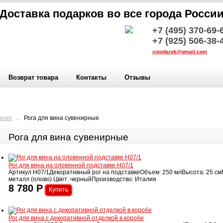
Доставка подарков во все города Росси
+7 (495) 370-69-
+7 (925) 506-38-
vipodarok@gmail.com
Возврат товара
Контакты
Отзывы
вная
→
Рога для вина сувенирные
Рога для вина сувенирные
Рог для вина на оловянной подставке H07/1
Артикул H07/1Декоративный рог на подставкеОбъем: 250 млВысота: 25 см
металл (олово) Цвет: черныйПроизводство: Италия
8 780
Р
Рог для вина с декоративной отделкой в коробе