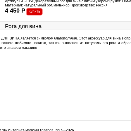
Артикул GH-105DДекоративный рог для вина с витым узором"Грузия" Объе
Материал: натуральный рог, мельхиор Производство: Россия
4 450
Р
Рога для вина
 ДЛЯ ВИНА является символом благополучия. Этот аксессуар для вина в опр
с вашего любимого напитка, так как выполнен из натурального рога и об
ете в нашем магазине
k.ru» Интернет-магазин товаров 1997—2026.