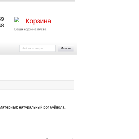
и
69
Корзина
48
Ваша корзина пуста
Искать
Материал: натуральный рог буйвола,