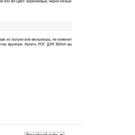
м 300 мл Цвет: коричневый, черно-белый
аве из латуни или мельхиора, не изменит
раотан вручную. Купить РОГ ДЛЯ ВИНА вы