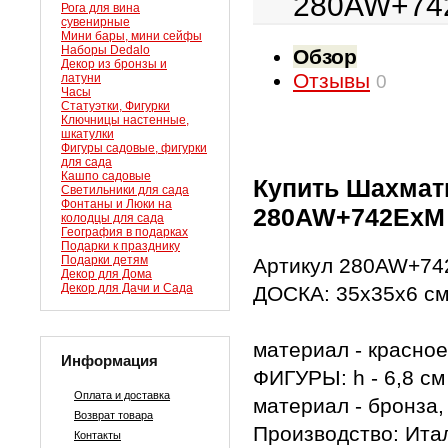
280AW+74
Рога для вина
сувенирные
Мини бары, мини сейфы
Наборы Dedalo
Обзор
Декор из бронзы и
Отзывы
латуни
0
Часы
Статуэтки, Фигурки
Ключницы настенные,
шкатулки
Фигуры садовые, фигурки
для сада
Кашпо садовые
Купить Шахмат
Светильники для сада
Фонтаны и Люки на
280AW+742ExM
колодцы для сада
География в подарках
Подарки к празднику
Подарки детям
Артикул 280AW+7
Декор для Дома
Декор для Дачи и Сада
ДОСКА: 35х35х6 с
материал - красное
Информация
ФИГУРЫ: h - 6,8 см
Оплата и доставка
материал - бронза,
Возврат товара
Производство: Итал
Контакты